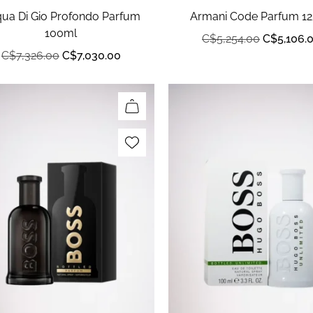
ua Di Gio Profondo Parfum
Armani Code Parfum 1
100ml
C$
5,254.00
C$
5,106.
C$
7,326.00
C$
7,030.00