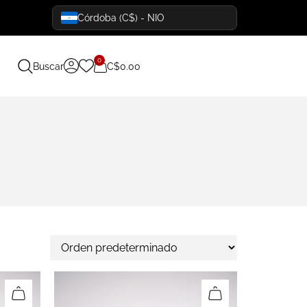
Córdoba (C$) - NIO
0
Buscar
C$
0.00