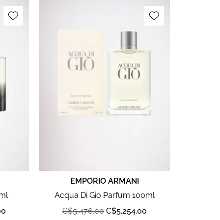
EMPORIO ARMANI
ml
Acqua Di Gio Parfum 100ml
00
C$
5,476.00
C$
5,254.00