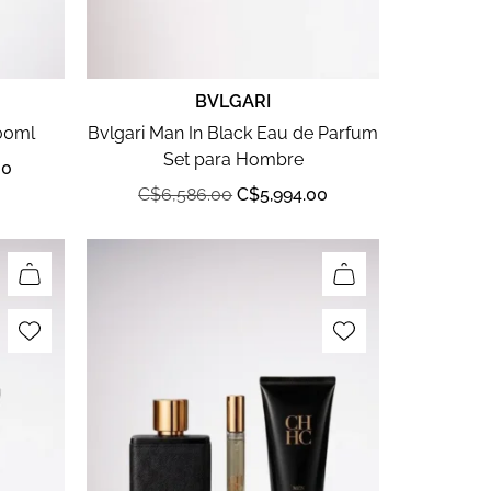
BVLGARI
100ml
Bvlgari Man In Black Eau de Parfum
Set para Hombre
00
C$
6,586.00
C$
5,994.00