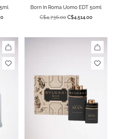
25ml
Born In Roma Uomo EDT 50ml
00
C$
4,736.00
C$
4,514.00