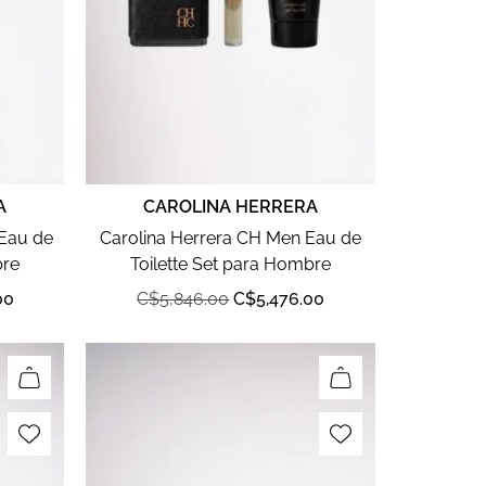
A
CAROLINA HERRERA
 Eau de
Carolina Herrera CH Men Eau de
bre
Toilette Set para Hombre
00
C$
5,846.00
C$
5,476.00