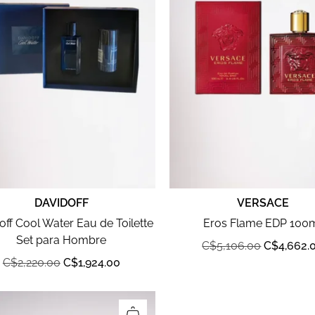
DAVIDOFF
VERSACE
off Cool Water Eau de Toilette
Eros Flame EDP 100
Set para Hombre
C$
5,106.00
C$
4,662.
C$
2,220.00
C$
1,924.00