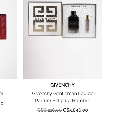
GIVENCHY
ml
Givenchy Gentleman Eau de
Parfum Set para Hombre
00
C$
6,216.00
C$
5,846.00