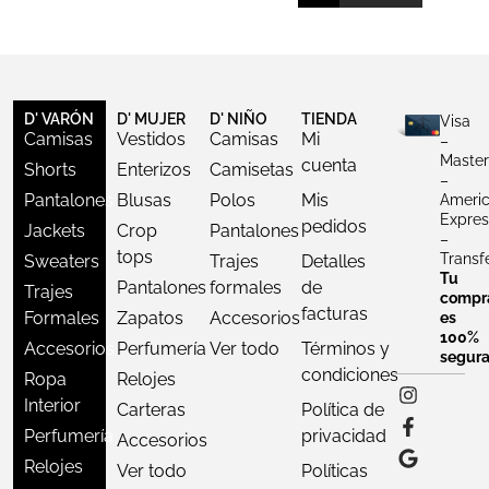
D' VARÓN
D' MUJER
D' NIÑO
TIENDA
Visa
Camisas
Vestidos
Camisas
Mi
–
Master
cuenta
Shorts
Enterizos
Camisetas
–
Pantalones
Blusas
Polos
Mis
Ameri
Expres
pedidos
Jackets
Crop
Pantalones
–
tops
Transf
Sweaters
Trajes
Detalles
Tu
Pantalones
formales
de
Trajes
compr
facturas
Formales
Zapatos
Accesorios
es
100%
Accesorios
Perfumería
Ver todo
Términos y
segur
condiciones
Ropa
Relojes
Interior
Carteras
Política de
Perfumería
privacidad
Accesorios
Relojes
Ver todo
Políticas