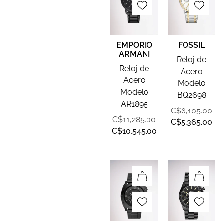
EMPORIO
FOSSIL
ARMANI
Reloj de
Reloj de
Acero
Acero
Modelo
Modelo
BQ2698
AR1895
C$
6,105.00
C$
11,285.00
C$
5,365.00
C$
10,545.00