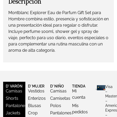
Descripción
Montblanc Explorer Eau de Parfum Gift Set para
Hombre combina estilo, presencia y sofisticación en
una presentación ideal para regalar o disfrutar.
Incluye perfume 100ml, shower gel y spray de
viaje, perfecto para uso diario, eventos especiales o
para complementar una rutina masculina con un
aroma de alta categoría.
D' VARÓN
D' MUJER
D' NIÑO
TIENDA
Visa
Camisas
Vestidos
Camisas
Mi
–
Master
cuenta
Shorts
Enterizos
Camisetas
–
Pantalones
Blusas
Polos
Mis
Ameri
Expres
pedidos
Jackets
Crop
Pantalones
–