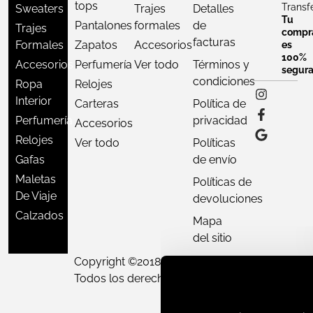
tops
Transf
Sweaters
Trajes
Detalles
Tu
Pantalones
formales
de
Trajes
compr
facturas
Formales
Zapatos
Accesorios
es
100%
Accesorios
Perfumería
Ver todo
Términos y
segur
condiciones
Ropa
Relojes
Interior
Carteras
Política de
Perfumería
privacidad
Accesorios
Relojes
Ver todo
Políticas
Gafas
de envío
Maletas
Políticas de
De Viaje
devoluciones
Calzados
Mapa
del sitio
Copyright ©
2018 - 2026
D'Varon,
Nuestro equipo de atenció
Todos los derechos reservados.
cliente está aquí para resp
tus preguntas. ¡Consultano