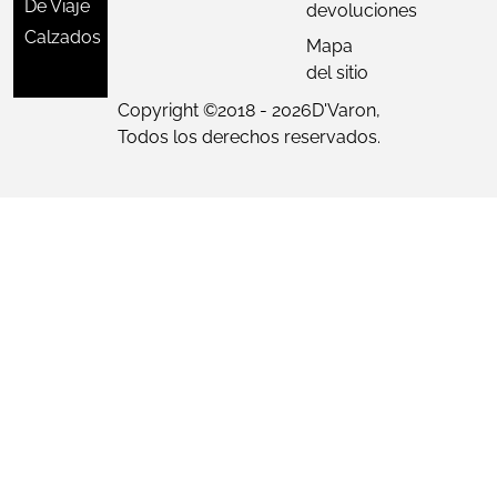
De Viaje
devoluciones
Calzados
Mapa
del sitio
Copyright ©
2018 - 2026
D'Varon,
Todos los derechos reservados.
Nuestro equipo de atenció
cliente está aquí para resp
tus preguntas. ¡Consultano
que necesites!