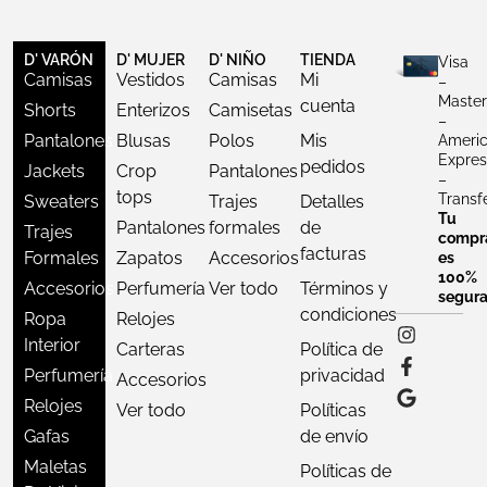
D' VARÓN
D' MUJER
D' NIÑO
TIENDA
Visa
Camisas
Vestidos
Camisas
Mi
–
Master
cuenta
Shorts
Enterizos
Camisetas
–
Pantalones
Blusas
Polos
Mis
Ameri
Expres
pedidos
Jackets
Crop
Pantalones
–
tops
Transf
Sweaters
Trajes
Detalles
Tu
Pantalones
formales
de
Trajes
compr
facturas
Formales
Zapatos
Accesorios
es
100%
Accesorios
Perfumería
Ver todo
Términos y
segur
condiciones
Ropa
Relojes
Interior
Carteras
Política de
Perfumería
privacidad
Accesorios
Relojes
Ver todo
Políticas
Gafas
de envío
Maletas
Políticas de