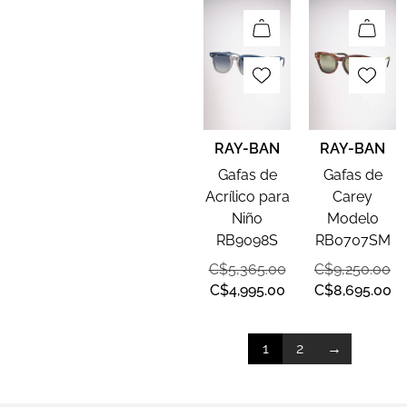
RAY-BAN
RAY-BAN
Gafas de
Gafas de
Acrílico para
Carey
Niño
Modelo
RB9098S
RB0707SM
C$
5,365.00
C$
9,250.00
C$
4,995.00
C$
8,695.00
1
2
→