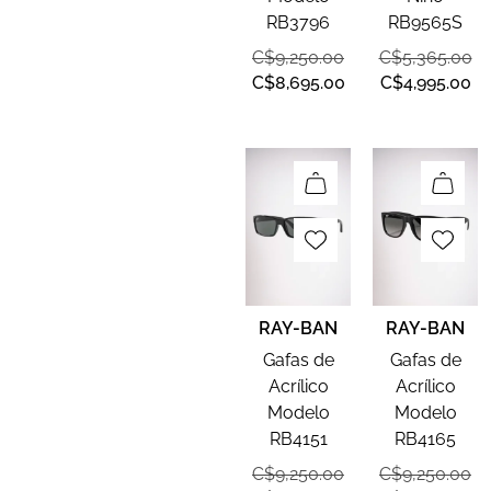
RB3796
RB9565S
C$
9,250.00
C$
5,365.00
C$
8,695.00
C$
4,995.00
RAY-BAN
RAY-BAN
Gafas de
Gafas de
Acrílico
Acrílico
Modelo
Modelo
RB4151
RB4165
C$
9,250.00
C$
9,250.00