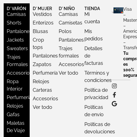
D' VARÓN
D' MUJER
D' NIÑO
TIENDA
Visa
Camisas
Vestidos
Camisas
Mi
–
Master
cuenta
Shorts
Enterizos
Camisetas
–
Pantalones
Blusas
Polos
Mis
Ameri
Expres
pedidos
Jackets
Crop
Pantalones
–
tops
Transf
Sweaters
Trajes
Detalles
Tu
Pantalones
formales
de
Trajes
compr
facturas
Formales
Zapatos
Accesorios
es
100%
Accesorios
Perfumería
Ver todo
Términos y
segur
condiciones
Ropa
Relojes
Interior
Carteras
Política de
Perfumería
privacidad
Accesorios
Relojes
Ver todo
Políticas
Gafas
de envío
Maletas
Políticas de
De Viaje
devoluciones