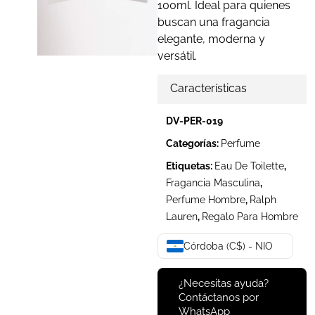
100ml. Ideal para quienes
buscan una fragancia
elegante, moderna y
versátil.
Características
DV-PER-019
Categorías:
Perfume
Etiquetas:
Eau De Toilette
,
Fragancia Masculina
,
Perfume Hombre
,
Ralph
Lauren
,
Regalo Para Hombre
Córdoba (C$) - NIO
¿Necesitas ayuda?
Contáctanos por
WhatsApp