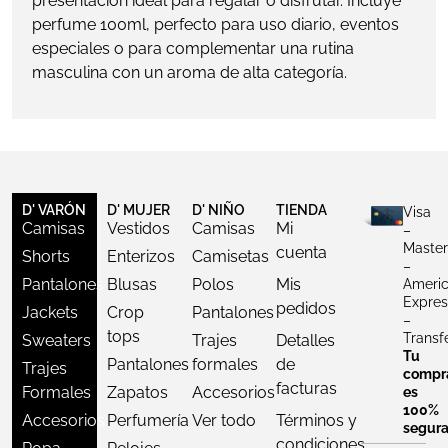
presentación ideal para regalar o disfrutar. Incluye
perfume 100ml, perfecto para uso diario, eventos
especiales o para complementar una rutina
masculina con un aroma de alta categoría.
D' VARÓN
D' MUJER
D' NIÑO
TIENDA
Visa
Camisas
Vestidos
Camisas
Mi
–
Master
cuenta
Shorts
Enterizos
Camisetas
–
Pantalones
Blusas
Polos
Mis
Ameri
Expres
pedidos
Jackets
Crop
Pantalones
–
tops
Transf
Sweaters
Trajes
Detalles
Tu
Pantalones
formales
de
Trajes
compr
facturas
Formales
Zapatos
Accesorios
es
100%
Accesorios
Perfumería
Ver todo
Términos y
segur
condiciones