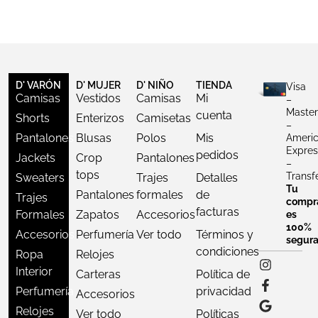
D' VARÓN
D' MUJER
D' NIÑO
TIENDA
Visa
Camisas
Vestidos
Camisas
Mi
–
Master
cuenta
Shorts
Enterizos
Camisetas
–
Pantalones
Blusas
Polos
Mis
Ameri
Expres
pedidos
Jackets
Crop
Pantalones
–
tops
Transf
Sweaters
Trajes
Detalles
Tu
Pantalones
formales
de
Trajes
compr
facturas
Formales
Zapatos
Accesorios
es
100%
Accesorios
Perfumería
Ver todo
Términos y
segur
condiciones
Ropa
Relojes
Interior
Carteras
Política de
Perfumería
privacidad
Accesorios
Relojes
Ver todo
Políticas