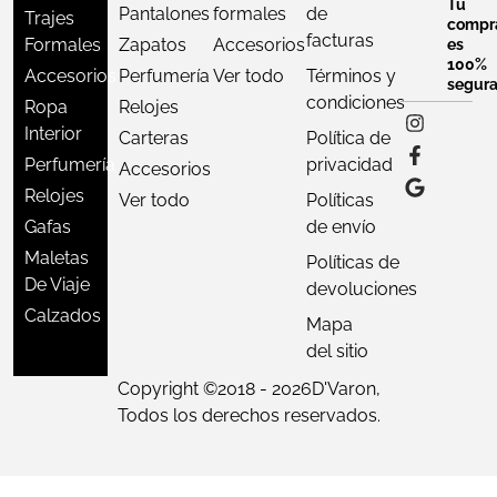
Tu
Pantalones
formales
de
Trajes
compr
facturas
Formales
Zapatos
Accesorios
es
100%
Accesorios
Perfumería
Ver todo
Términos y
segur
condiciones
Ropa
Relojes
Interior
Carteras
Política de
Perfumería
privacidad
Accesorios
Relojes
Ver todo
Políticas
Gafas
de envío
Maletas
Políticas de
De Viaje
devoluciones
Calzados
Mapa
del sitio
Copyright ©
2018 - 2026
D'Varon,
Todos los derechos reservados.