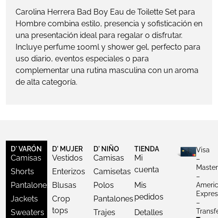
Carolina Herrera Bad Boy Eau de Toilette Set para
Hombre combina estilo, presencia y sofisticación en
una presentación ideal para regalar o disfrutar.
Incluye perfume 100ml y shower gel, perfecto para
uso diario, eventos especiales o para
complementar una rutina masculina con un aroma
de alta categoría.
D' VARÓN
D' MUJER
D' NIÑO
TIENDA
Visa
Camisas
Vestidos
Camisas
Mi
–
Master
cuenta
Shorts
Enterizos
Camisetas
–
Pantalones
Blusas
Polos
Mis
Ameri
Expres
pedidos
Jackets
Crop
Pantalones
–
tops
Transf
Sweaters
Trajes
Detalles