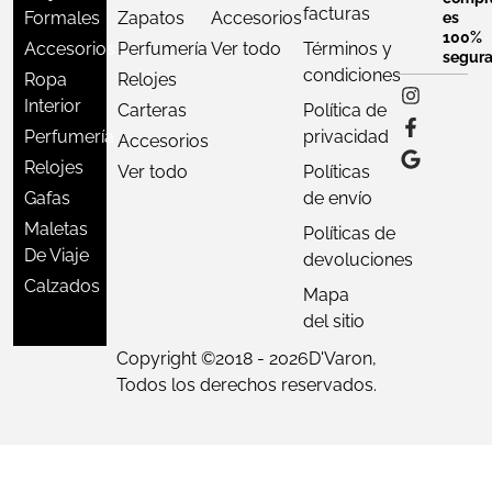
facturas
Formales
Zapatos
Accesorios
es
100%
Accesorios
Perfumería
Ver todo
Términos y
segur
condiciones
Ropa
Relojes
Interior
Carteras
Política de
Perfumería
privacidad
Accesorios
Relojes
Ver todo
Políticas
Gafas
de envío
Maletas
Políticas de
De Viaje
devoluciones
Calzados
Mapa
del sitio
Copyright ©
2018 - 2026
D'Varon,
Todos los derechos reservados.