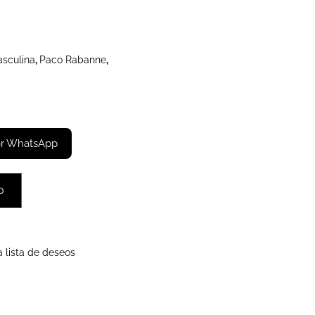
asculina
,
Paco Rabanne
,
or WhatsApp
o
a lista de deseos