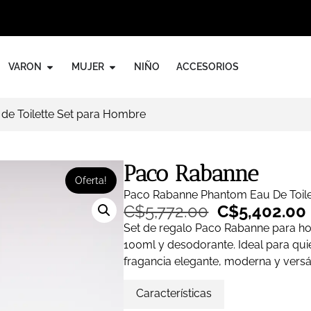
VARON
MUJER
NIÑO
ACCESORIOS
e Toilette Set para Hombre
Paco Rabanne
Oferta!
Paco Rabanne Phantom Eau De Toile
C$
5,772.00
C$
5,402.00
Set de regalo Paco Rabanne para 
100ml y desodorante. Ideal para qu
fragancia elegante, moderna y versát
Características