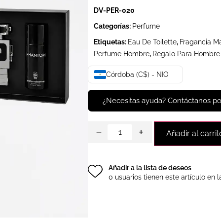
DV-PER-020
Categorías:
Perfume
Etiquetas:
Eau De Toilette
,
Fragancia M
Perfume Hombre
,
Regalo Para Hombre
Córdoba (C$) - NIO
¿Necesitas ayuda? Contáctanos p
−
+
Añadir al carrit
Añadir a la lista de deseos
0 usuarios tienen este artículo en l