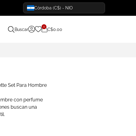
Córdoba (C$) - NIO
0
Buscar
C$
0.00
tte Set Para Hombre
hombre con perfume
ienes buscan una
il.