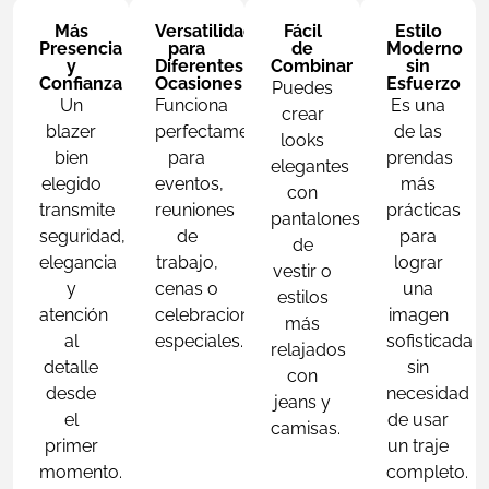
Más
Versatilidad
Fácil
Estilo
Presencia
para
de
Moderno
y
Diferentes
Combinar
sin
Confianza
Ocasiones
Esfuerzo
Puedes
Un
Funciona
Es una
crear
blazer
perfectamente
de las
looks
bien
para
prendas
elegantes
elegido
eventos,
más
con
transmite
reuniones
prácticas
pantalones
seguridad,
de
para
de
elegancia
trabajo,
lograr
vestir o
y
cenas o
una
estilos
atención
celebraciones
imagen
más
al
especiales.
sofisticada
relajados
detalle
sin
con
desde
necesidad
jeans y
el
de usar
camisas.
primer
un traje
momento.
completo.