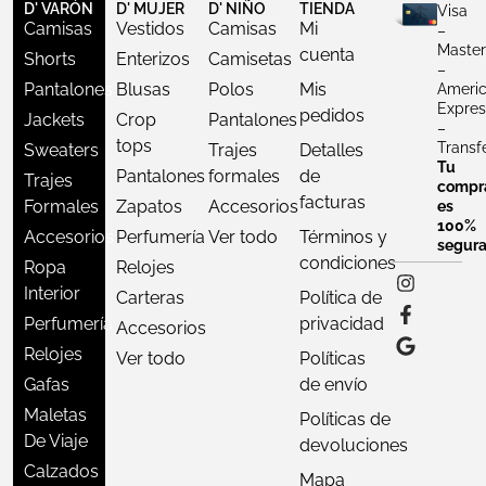
D' VARÓN
D' MUJER
D' NIÑO
TIENDA
Visa
Camisas
Vestidos
Camisas
Mi
–
Master
cuenta
Shorts
Enterizos
Camisetas
–
Pantalones
Blusas
Polos
Mis
Ameri
Expres
pedidos
Jackets
Crop
Pantalones
–
tops
Transf
Sweaters
Trajes
Detalles
Tu
Pantalones
formales
de
Trajes
compr
facturas
Formales
Zapatos
Accesorios
es
100%
Accesorios
Perfumería
Ver todo
Términos y
segur
condiciones
Ropa
Relojes
Interior
Carteras
Política de
Perfumería
privacidad
Accesorios
Relojes
Ver todo
Políticas
Gafas
de envío
Maletas
Políticas de
De Viaje
devoluciones
Calzados
Mapa