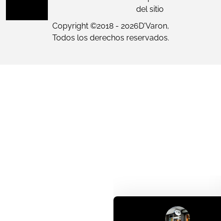
del sitio
Copyright ©
2018 - 2026
D'Varon,
Todos los derechos reservados.
Nuestro equipo de atenció
cliente está aquí para resp
tus preguntas. ¡Consultano
que necesites!
¡Hola! ¿En qué puedo