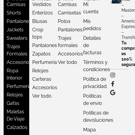
Camisas
Vestidos
Camisas
Mi
–
Master
cuenta
Shorts
Enterizos
Camisetas
–
Pantalones
Blusas
Polos
Mis
Ameri
Expres
pedidos
Jackets
Crop
Pantalones
–
tops
Transf
Sweaters
Trajes
Detalles
Tu
Pantalones
formales
de
Trajes
compr
facturas
Formales
Zapatos
Accesorios
es
100%
Accesorios
Perfumería
Ver todo
Términos y
segur
condiciones
Ropa
Relojes
Interior
Carteras
Política de
Perfumería
privacidad
Accesorios
Relojes
Ver todo
Políticas
Gafas
de envío
Maletas
Políticas de
De Viaje
devoluciones
Calzados
Mapa