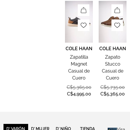
COLE HAAN
COLE HAAN
Zapatilla
Zapato
Magnet
Stucco
Casual de
Casual de
Cuero
Cuero
C$
5,365.00
C$
5,735.00
C$
4,995.00
C$
5,365.00
D' VARÓN
D' MUJER
D' NIÑO
TIENDA
Visa