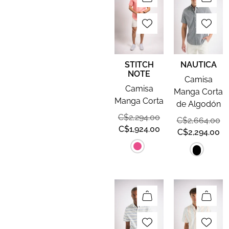
STITCH
NAUTICA
NOTE
Camisa
Camisa
Manga Corta
Manga Corta
de Algodón
C$
2,294.00
C$
2,664.00
C$
1,924.00
C$
2,294.00