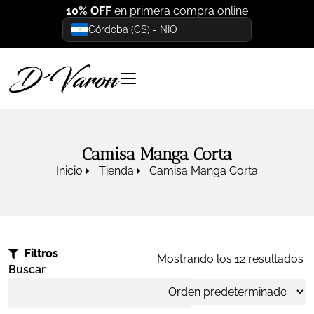
10% OFF
en primera compra online
Córdoba (C$) - NIO
Camisa Manga Corta
Inicio
Tienda
Camisa Manga Corta
Filtros
Mostrando los 12 resultados
Buscar