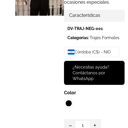
ocasiones especiales.
Características
DV-TRAJ-NEG-001
Categorías:
Trajes Formales
Córdoba (C$) - NIO
¿Necesitas ayuda?
Contáctanos por
WhatsApp
Color
−
+