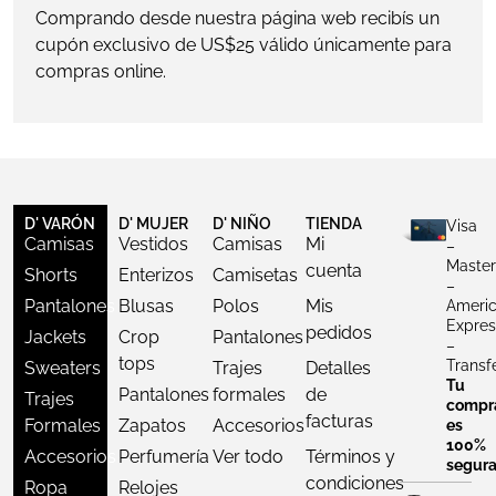
Comprando desde nuestra página web recibís un
cupón exclusivo de US$25 válido únicamente para
compras online.
D' VARÓN
D' MUJER
D' NIÑO
TIENDA
Visa
Camisas
Vestidos
Camisas
Mi
–
Master
cuenta
Shorts
Enterizos
Camisetas
–
Pantalones
Blusas
Polos
Mis
Ameri
Expres
pedidos
Jackets
Crop
Pantalones
–
tops
Transf
Sweaters
Trajes
Detalles
Tu
Pantalones
formales
de
Trajes
compr
facturas
Formales
Zapatos
Accesorios
es
100%
Accesorios
Perfumería
Ver todo
Términos y
segur
condiciones
Ropa
Relojes