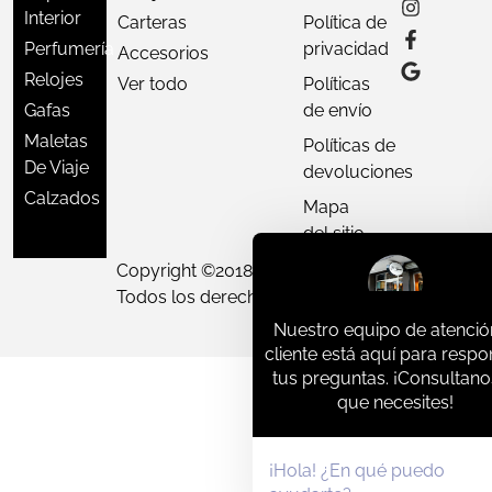
Interior
Carteras
Política de
Perfumería
privacidad
Accesorios
Relojes
Ver todo
Políticas
Gafas
de envío
Maletas
Políticas de
De Viaje
devoluciones
Calzados
Mapa
del sitio
Copyright ©
2018 - 2026
D'Varon,
Todos los derechos reservados.
Nuestro equipo de atenció
cliente está aquí para resp
tus preguntas. ¡Consultano
que necesites!
¡Hola! ¿En qué puedo