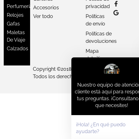
Perfumería
privacidad
Accesorios
Relojes
Ver todo
Políticas
Gafas
de envío
Maletas
Políticas de
De Viaje
devoluciones
Calzados
Mapa
del sitio
Copyright ©
2018 - 2026
D'Varon,
Todos los derechos reservados.
Nuestro equipo de atenció
cliente está aquí para resp
tus preguntas. ¡Consultano
que necesites!
¡Hola! ¿En qué puedo
ayudarte?