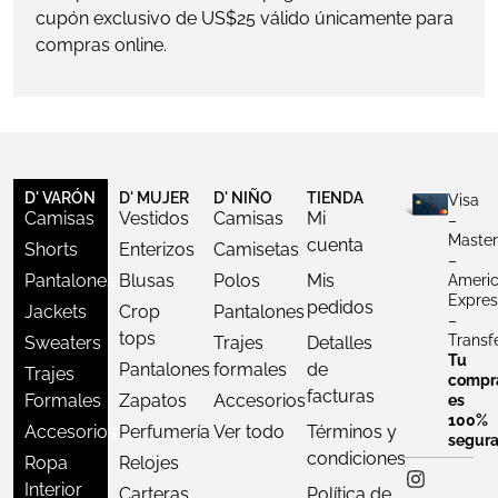
cupón exclusivo de US$25 válido únicamente para
compras online.
D' VARÓN
D' MUJER
D' NIÑO
TIENDA
Visa
Camisas
Vestidos
Camisas
Mi
–
Master
cuenta
Shorts
Enterizos
Camisetas
–
Pantalones
Blusas
Polos
Mis
Ameri
Expres
pedidos
Jackets
Crop
Pantalones
–
tops
Transf
Sweaters
Trajes
Detalles
Tu
Pantalones
formales
de
Trajes
compr
facturas
Formales
Zapatos
Accesorios
es
100%
Accesorios
Perfumería
Ver todo
Términos y
segur
condiciones
Ropa
Relojes
Interior
Carteras
Política de