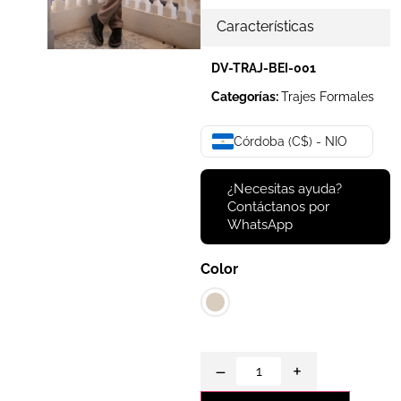
Características
DV-TRAJ-BEI-001
Categorías:
Trajes Formales
Córdoba (C$) - NIO
¿Necesitas ayuda?
Contáctanos por
WhatsApp
Color
−
+