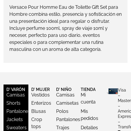
Versace Pour Homme Eau de Toilette Gift Set para
Hombre combina estilo, presencia y sofisticación en
una presentación ideal para regalar o disfrutar.
Incluye perfume 100ml, spray de viaje 10ml y
neceser, perfecto para uso diario, eventos
especiales o para complementar una rutina
masculina con un aroma de alta categoría.
D' VARÓN
D' MUJER
D' NIÑO
TIENDA
Visa
Camisas
Vestidos
Camisas
Mi
–
Master
cuenta
Shorts
Enterizos
Camisetas
–
Pantalones
Blusas
Polos
Mis
Ameri
Expres
pedidos
Jackets
Crop
Pantalones
–
tops
Transf
Sweaters
Trajes
Detalles