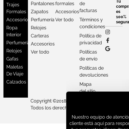
Tu
Pantalones
formales
de
Trajes
compr
facturas
Formales
Zapatos
Accesorios
es
100%
Accesorios
Perfumería
Ver todo
Términos y
segur
condiciones
Ropa
Relojes
Interior
Carteras
Política de
Perfumería
privacidad
Accesorios
Relojes
Ver todo
Políticas
Gafas
de envío
Maletas
Políticas de
De Viaje
devoluciones
Calzados
Mapa
del sitio
Copyright ©
2018 - 2026
D'Varon,
Nuestro equipo de atenció
Todos los derechos reservados.
cliente está aquí para resp
tus preguntas. ¡Consultano
que necesites!