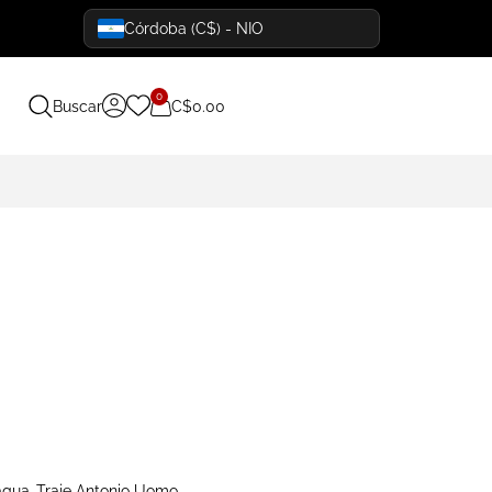
Córdoba (C$) - NIO
0
Buscar
C$
0.00
agua
,
Traje Antonio Uomo
,