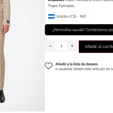
Trajes Formales
Córdoba (C$) - NIO
¿Necesitas ayuda? Contáctanos p
−
+
Añadir al carrit
Añadir a la lista de deseos
0 usuarios tienen este artículo en l