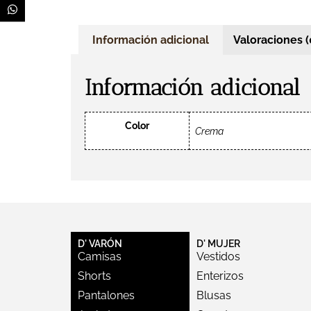
Información adicional
Valoraciones (
Información adicional
Color
Crema
D' VARÓN
D' MUJER
Camisas
Vestidos
Shorts
Enterizos
Pantalones
Blusas