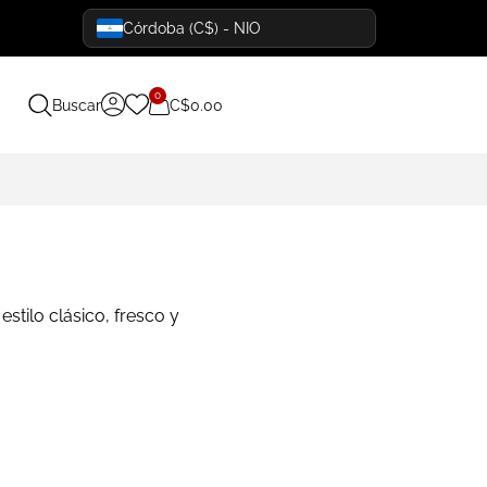
Córdoba (C$) - NIO
0
Buscar
C$
0.00
stilo clásico, fresco y