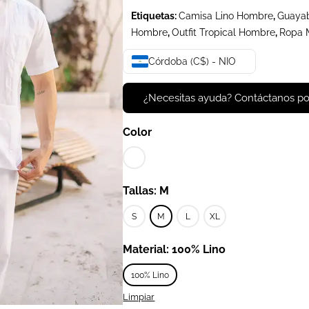
Etiquetas:
Camisa Lino Hombre
,
Guayab
Hombre
,
Outfit Tropical Hombre
,
Ropa 
Córdoba (C$) - NIO
¿Necesitas ayuda? Contáctanos p
Color
Tallas: M
S
M
L
XL
Material: 100% Lino
100% Lino
Limpiar