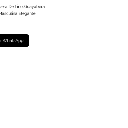
era De Lino
,
Guayabera
Masculina Elegante
or WhatsApp