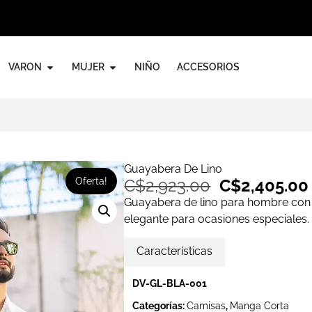
VARON
MUJER
NIÑO
ACCESORIOS
Guayabera De Lino
Oferta!
C$
2,923.00
C$
2,405.00
Guayabera de lino para hombre con e
elegante para ocasiones especiales.
Características
DV-GL-BLA-001
Categorías:
Camisas
,
Manga Corta