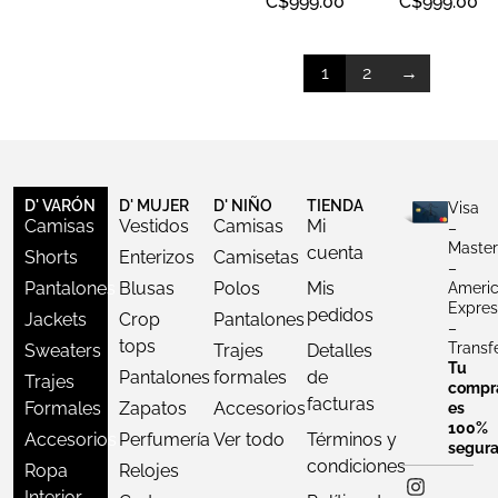
C$
999.00
C$
999.00
1
2
→
D' VARÓN
D' MUJER
D' NIÑO
TIENDA
Visa
Camisas
Vestidos
Camisas
Mi
–
Master
cuenta
Shorts
Enterizos
Camisetas
–
Pantalones
Blusas
Polos
Mis
Ameri
Expres
pedidos
Jackets
Crop
Pantalones
–
tops
Transf
Sweaters
Trajes
Detalles
Tu
Pantalones
formales
de
Trajes
compr
facturas
Formales
Zapatos
Accesorios
es
100%
Accesorios
Perfumería
Ver todo
Términos y
segur
condiciones
Ropa
Relojes
Interior