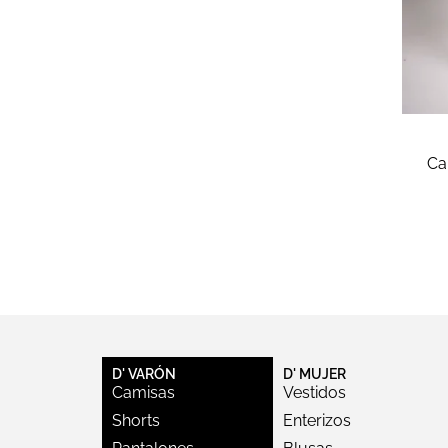
Ca
D' VARÓN
D' MUJER
Camisas
Vestidos
Shorts
Enterizos