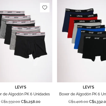
LEVI'S
LEVI'S
r de Algodón PK 6 Unidades
Boxer de Algodón PK 6 U
C$
1,332.00
C$
1,258.00
C$
1,406.00
C$
1,332.