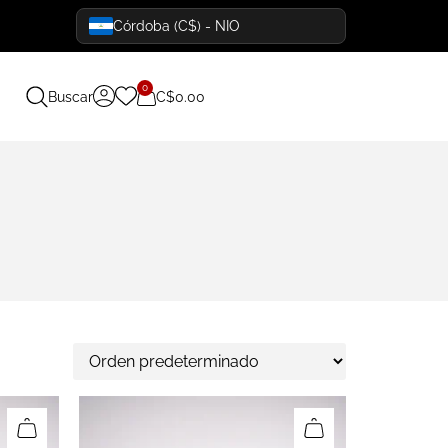
Córdoba (C$) - NIO
0
Buscar
C$
0.00