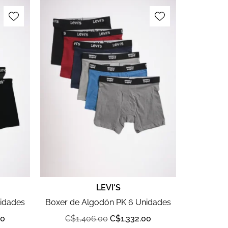
LEVI'S
nidades
Boxer de Algodón PK 6 Unidades
00
C$
1,406.00
C$
1,332.00