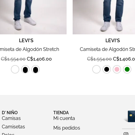
LEVI'S
LEVI'S
miseta de Algodón Stretch
Camiseta de Algodón St
C$
1,554.00
C$
1,406.00
C$
1,554.00
C$
1,406.
D' NIÑO
TIENDA
Camisas
Mi cuenta
Camisetas
Mis pedidos