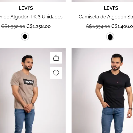
LEVI'S
LEVI'S
r de Algodón PK 6 Unidades
Camiseta de Algodón St
C$
1,332.00
C$
1,258.00
C$
1,554.00
C$
1,406.