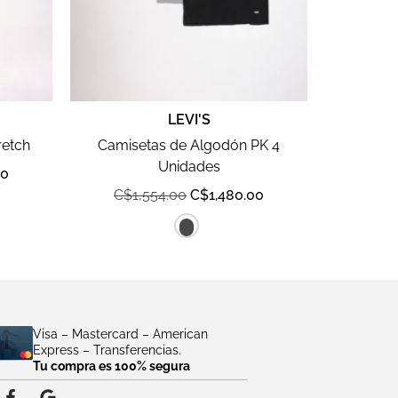
LEVI'S
retch
Camisetas de Algodón PK 4
Unidades
00
C$
1,554.00
C$
1,480.00
Visa – Mastercard – American
Express – Transferencias.
Tu compra es 100% segura