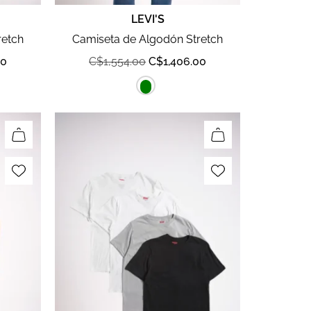
LEVI'S
retch
Camiseta de Algodón Stretch
00
C$
1,554.00
C$
1,406.00