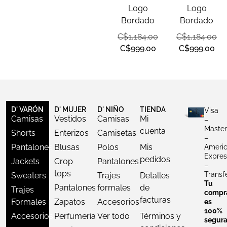
Logo
Logo
Bordado
Bordado
C$
1,184.00
C$
1,184.00
C$
999.00
C$
999.00
D' VARÓN
D' MUJER
D' NIÑO
TIENDA
Visa
Camisas
Vestidos
Camisas
Mi
–
Master
cuenta
Shorts
Enterizos
Camisetas
–
Pantalones
Blusas
Polos
Mis
Ameri
Expres
pedidos
Jackets
Crop
Pantalones
–
tops
Transf
Sweaters
Trajes
Detalles
Tu
Pantalones
formales
de
Trajes
compr
facturas
Formales
Zapatos
Accesorios
es
100%
Accesorios
Perfumería
Ver todo
Términos y
segur