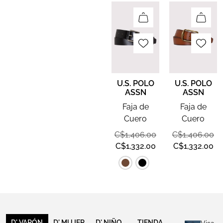
U.S. POLO
U.S. POLO
ASSN
ASSN
Faja de
Faja de
Cuero
Cuero
C$
1,406.00
C$
1,406.00
C$
1,332.00
C$
1,332.00
D' VARÓN
D' MUJER
D' NIÑO
TIENDA