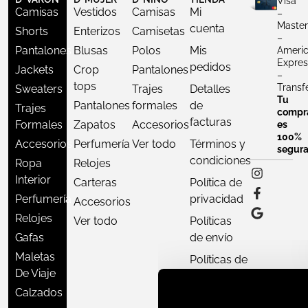
Visa
Camisas
Vestidos
Camisas
Mi
–
Master
cuenta
Shorts
Enterizos
Camisetas
–
Pantalones
Blusas
Polos
Mis
Ameri
Expres
pedidos
Jackets
Crop
Pantalones
–
tops
Transf
Sweaters
Trajes
Detalles
Tu
Pantalones
formales
de
Trajes
compr
facturas
Formales
Zapatos
Accesorios
es
100%
Accesorios
Perfumería
Ver todo
Términos y
segur
condiciones
Ropa
Relojes
Interior
Carteras
Política de
Perfumería
privacidad
Accesorios
Relojes
Ver todo
Políticas
Gafas
de envío
Maletas
Políticas de
De Viaje
devoluciones
Nuestro equipo de atenció
Calzados
Mapa
cliente está aquí para resp