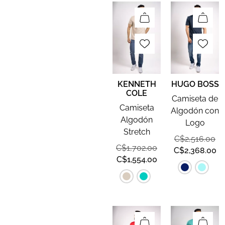
KENNETH
HUGO BOSS
COLE
Camiseta de
Camiseta
Algodón con
Algodón
Logo
Stretch
C$
2,516.00
C$
1,702.00
C$
2,368.00
C$
1,554.00