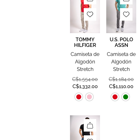
TOMMY
U.S. POLO
HILFIGER
ASSN
Camiseta de
Camiseta de
Algodón
Algodón
Stretch
Stretch
C$
1,554.00
C$
1,184.00
C$
1,332.00
C$
1,110.00