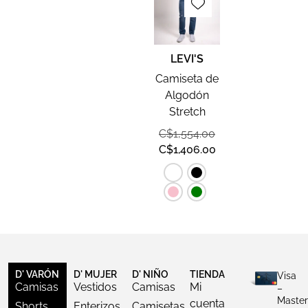
LEVI'S
Camiseta de
Algodón
Stretch
C$
1,554.00
C$
1,406.00
D' VARÓN
D' MUJER
D' NIÑO
TIENDA
Visa
Camisas
Vestidos
Camisas
Mi
–
Master
cuenta
Shorts
Enterizos
Camisetas