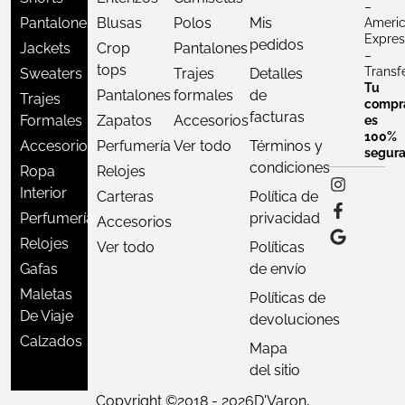
–
Pantalones
Blusas
Polos
Mis
Ameri
Expres
pedidos
Jackets
Crop
Pantalones
–
tops
Transf
Sweaters
Trajes
Detalles
Tu
Pantalones
formales
de
Trajes
compr
facturas
Formales
Zapatos
Accesorios
es
100%
Accesorios
Perfumería
Ver todo
Términos y
segur
condiciones
Ropa
Relojes
Interior
Carteras
Política de
Perfumería
privacidad
Accesorios
Relojes
Ver todo
Políticas
Gafas
de envío
Maletas
Políticas de
De Viaje
devoluciones
Calzados
Mapa
del sitio
Copyright ©
2018 - 2026
D'Varon,