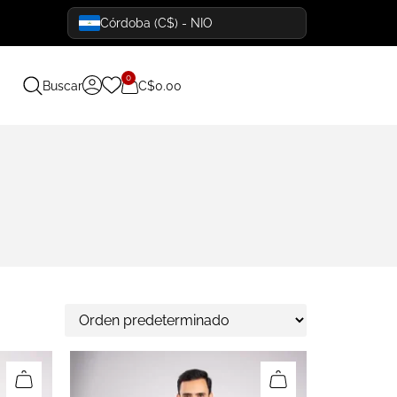
Córdoba (C$) - NIO
0
Buscar
C$
0.00