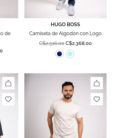
HUGO BOSS
do de
Camiseta de Algodón con Logo
C$
2,516.00
C$
2,368.00
00