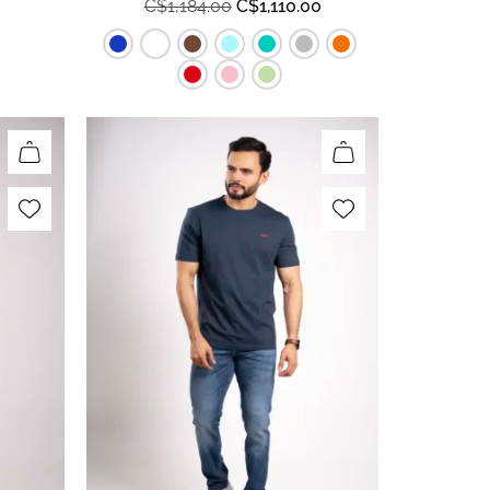
C$
1,184.00
C$
1,110.00