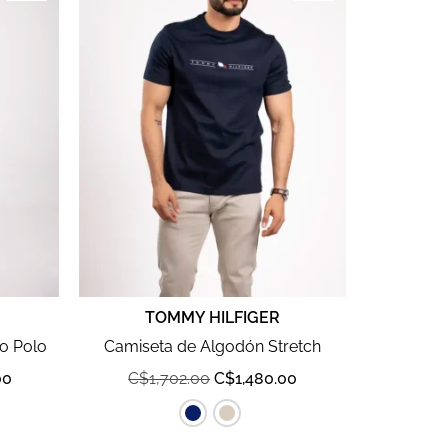
TOMMY HILFIGER
lo Polo
Camiseta de Algodón Stretch
00
C$
1,702.00
C$
1,480.00