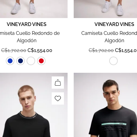
VINEYARD VINES
VINEYARD VINES
miseta Cuello Redondo de
Camiseta Cuello Redon
Algodón
Algodón
C$
1,702.00
C$
1,554.00
C$
1,702.00
C$
1,554.