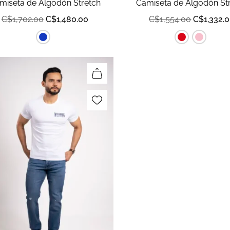
miseta de Algodón Stretch
Camiseta de Algodón St
C$
1,702.00
C$
1,480.00
C$
1,554.00
C$
1,332.