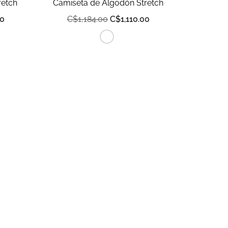
retch
Camiseta de Algodón Stretch
00
C$
1,184.00
C$
1,110.00