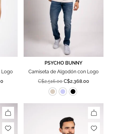
PSYCHO BUNNY
n Logo
Camiseta de Algodón con Logo
00
C$
2,516.00
C$
2,368.00