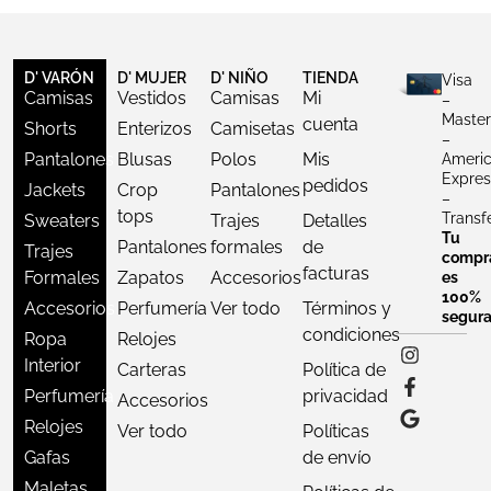
D' VARÓN
D' MUJER
D' NIÑO
TIENDA
Visa
Camisas
Vestidos
Camisas
Mi
–
Master
cuenta
Shorts
Enterizos
Camisetas
–
Pantalones
Blusas
Polos
Mis
Ameri
Expres
pedidos
Jackets
Crop
Pantalones
–
tops
Transf
Sweaters
Trajes
Detalles
Tu
Pantalones
formales
de
Trajes
compr
facturas
Formales
Zapatos
Accesorios
es
100%
Accesorios
Perfumería
Ver todo
Términos y
segur
condiciones
Ropa
Relojes
Interior
Carteras
Política de
Perfumería
privacidad
Accesorios
Relojes
Ver todo
Políticas
Gafas
de envío
Maletas