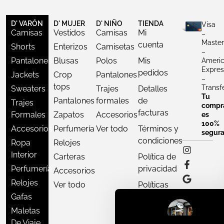
D' VARÓN
D' MUJER
D' NIÑO
TIENDA
Visa
Camisas
Vestidos
Camisas
Mi
–
Master
cuenta
Shorts
Enterizos
Camisetas
–
Pantalones
Blusas
Polos
Mis
Ameri
Expres
pedidos
Jackets
Crop
Pantalones
–
tops
Transf
Sweaters
Trajes
Detalles
Tu
Pantalones
formales
de
Trajes
compr
facturas
Formales
Zapatos
Accesorios
es
100%
Accesorios
Perfumería
Ver todo
Términos y
segur
condiciones
Ropa
Relojes
Interior
Carteras
Política de
Perfumería
privacidad
Accesorios
Relojes
Ver todo
Políticas
Gafas
de envío
Maletas
Políticas de
De Viaje