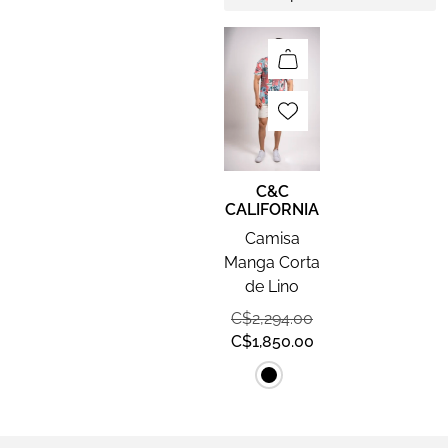
C&C
CALIFORNIA
Camisa
Manga Corta
de Lino
C$
2,294.00
C$
1,850.00