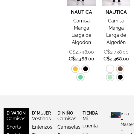
NAUTICA
NAUTICA
Camisa
Camisa
Manga
Manga
Larga de
Larga de
Algodón
Algodón
C$
2,738.00
C$
2,738.00
C$
2,368.00
C$
2,368.00
D' VARÓN
D' MUJER
D' NIÑO
TIENDA
Visa
Camisas
Vestidos
Camisas
Mi
–
Master
cuenta
Shorts
Enterizos
Camisetas
–