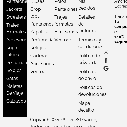
Pantalones
Blusas
Polos
Mis
Ameri
Expres
pedidos
Jackets
Crop
Pantalones
–
tops
Transf
Sweaters
Trajes
Detalles
Tu
Pantalones
formales
de
Trajes
compr
facturas
Formales
Zapatos
Accesorios
es
100%
Accesorios
Perfumería
Ver todo
Términos y
segur
condiciones
Ropa
Relojes
Interior
Carteras
Política de
Perfumería
privacidad
Accesorios
Relojes
Ver todo
Políticas
Gafas
de envío
Maletas
Políticas de
De Viaje
devoluciones
Calzados
Mapa
del sitio
Copyright ©
2018 - 2026
D'Varon,
Todos los derechos reservados.