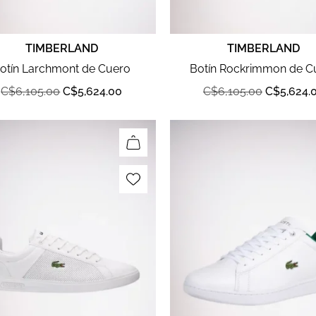
TIMBERLAND
TIMBERLAND
otín Larchmont de Cuero
Botín Rockrimmon de C
C$
6,105.00
C$
5,624.00
C$
6,105.00
C$
5,624.