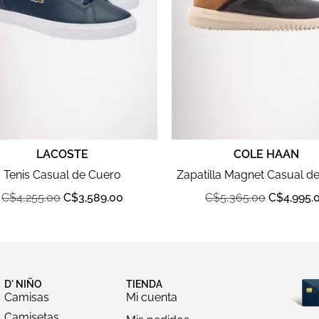
LACOSTE
COLE HAAN
Tenis Casual de Cuero
Zapatilla Magnet Casual d
C$
4,255.00
C$
3,589.00
C$
5,365.00
C$
4,995.
D' NIÑO
TIENDA
Camisas
Mi cuenta
Camisetas