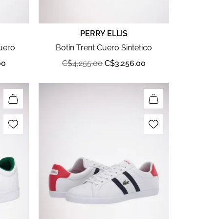
PERRY ELLIS
uero
Botín Trent Cuero Sintetico
00
C$
4,255.00
C$
3,256.00