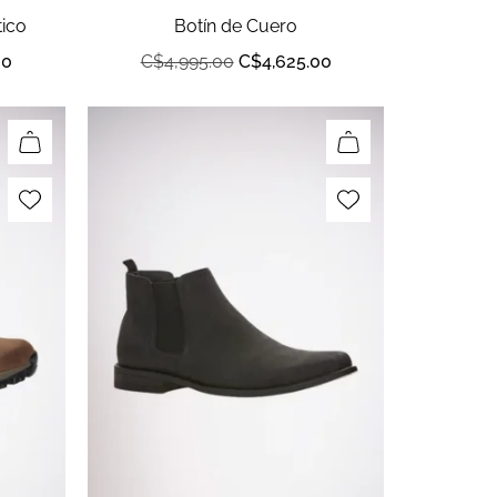
tico
Botín de Cuero
00
C$
4,995.00
C$
4,625.00