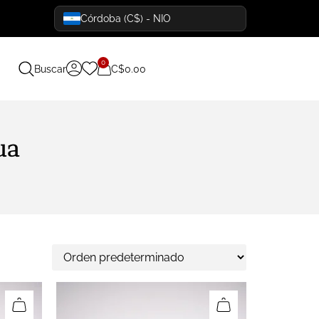
Córdoba (C$) - NIO
0
Buscar
C$
0.00
ua