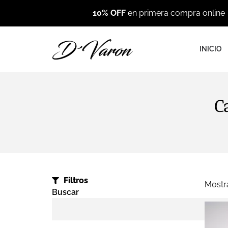
10% OFF
en primera compra online
INICIO
C
Filtros
Mostr
Buscar