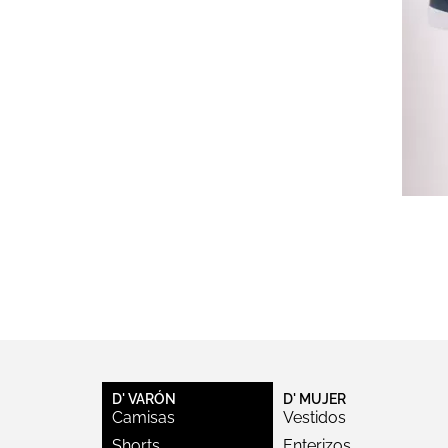
D' VARÓN
D' MUJER
Camisas
Vestidos
Shorts
Enterizos