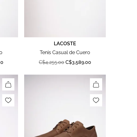
LACOSTE
ro
Tenis Casual de Cuero
00
C$
4,255.00
C$
3,589.00