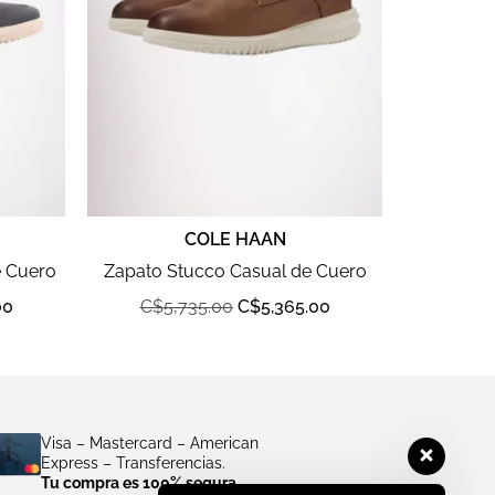
COLE HAAN
e Cuero
Zapato Stucco Casual de Cuero
00
C$
5,735.00
C$
5,365.00
Visa – Mastercard – American
Express – Transferencias.
Tu compra es 100% segura