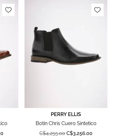
PERRY ELLIS
tico
Botín Chris Cuero Sintetico
00
C$
4,255.00
C$
3,256.00